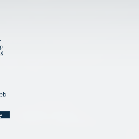
.
úp
để
web
y