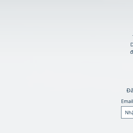
D
đ
Đă
Emai