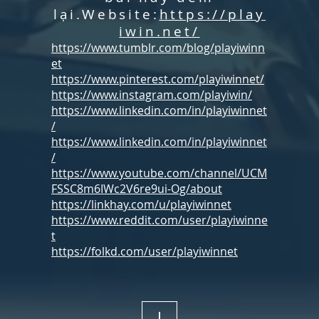
lại.Website:
https://play
iwin.net/
https://www.tumblr.com/blog/playiwinn
et
https://www.pinterest.com/playiwinnet/
https://www.instagram.com/playiwin/
https://www.linkedin.com/in/playiwinnet
/
https://www.linkedin.com/in/playiwinnet
/
https://www.youtube.com/channel/UCM
FSSC8m6IWc2V6re9ui-Og/about
https://linkhay.com/u/playiwinnet
https://www.reddit.com/user/playiwinne
t
https://folkd.com/user/playiwinnet